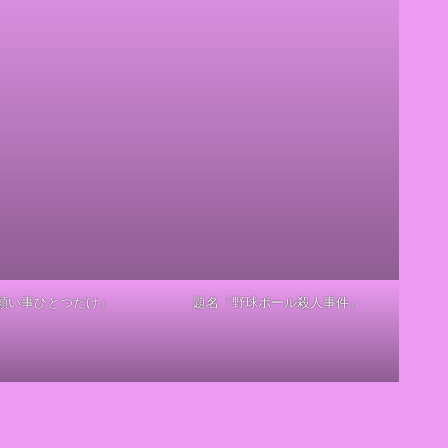
願い事ひとつだけ』
題名『野球ボール殺人事件』