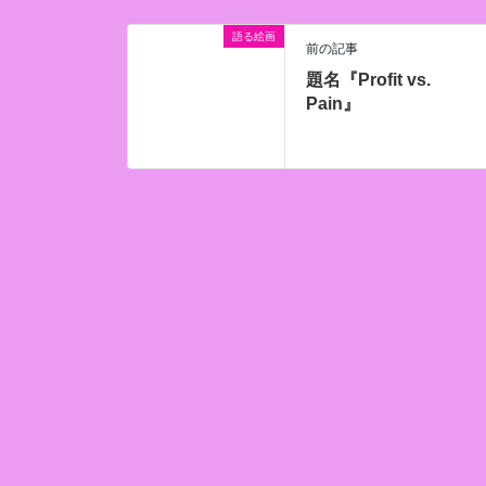
語る絵画
前の記事
題名『Profit vs.
Pain』