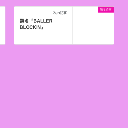
語る絵画
次の記事
題名『BALLER
BLOCKIN』