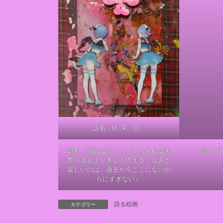
題名『U☆F☆O』
題名『過去は常に、今から見れば実
題名『
際の過去より美しく思える。過去が
楽しいのは、過去が今ここにないか
らにすぎない』
語る絵画
カテゴリー