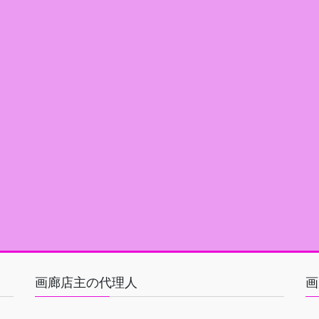
画廊店主の代理人
画