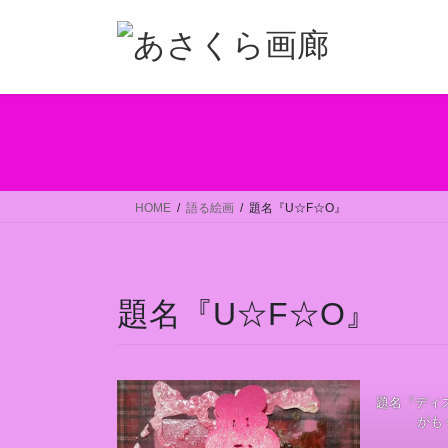
コ
ナ
ン
ビ
テ
ゲ
ン
ー
ツ
シ
へ
ョ
ス
ン
キ
に
ッ
移
HOME
語る絵画
題名『U☆F☆O』
プ
動
題名『U☆F☆O』
題名『ディ
がも