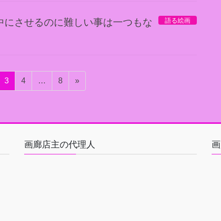
語る絵画
中にさせるのに難しい事は一つもな
固
固
固
3
4
…
8
»
定
定
定
ペ
ペ
ペ
ー
ー
ー
ジ
ジ
ジ
画廊店主の代理人
画