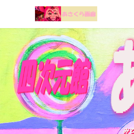
コ
ナ
ン
ビ
テ
ゲ
ン
ー
ツ
シ
へ
ョ
ス
ン
キ
に
ッ
移
プ
動